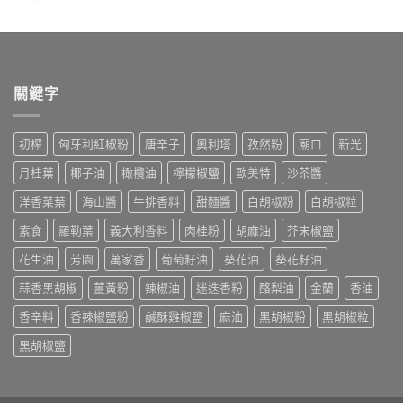
關鍵字
初榨
匈牙利紅椒粉
唐辛子
奧利塔
孜然粉
廟口
新光
月桂葉
椰子油
橄欖油
檸檬椒鹽
歐美特
沙茶醬
洋香菜葉
海山醬
牛排香料
甜麵醬
白胡椒粉
白胡椒粒
素食
羅勒葉
義大利香料
肉桂粉
胡麻油
芥末椒鹽
花生油
芳園
萬家香
葡萄籽油
葵花油
葵花籽油
蒜香黑胡椒
薑黃粉
辣椒油
迷迭香粉
酪梨油
金蘭
香油
香辛料
香辣椒鹽粉
鹹酥雞椒鹽
麻油
黑胡椒粉
黑胡椒粒
黑胡椒鹽