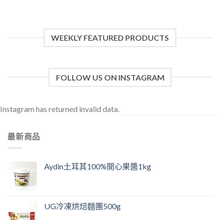
WEEKLY FEATURED PRODUCTS
FOLLOW US ON INSTAGRAM
Instagram has returned invalid data.
最新商品
Aydin土耳其100%開心果醬1kg
UG冷凍烘焙麵團500g