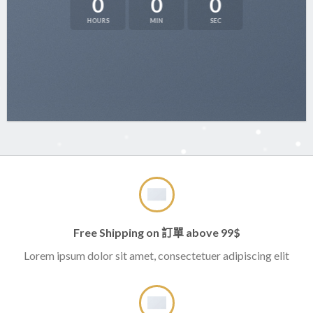
0
0
0
HOURS
MIN
SEC
Free Shipping on 訂單 above 99$
Lorem ipsum dolor sit amet, consectetuer adipiscing elit