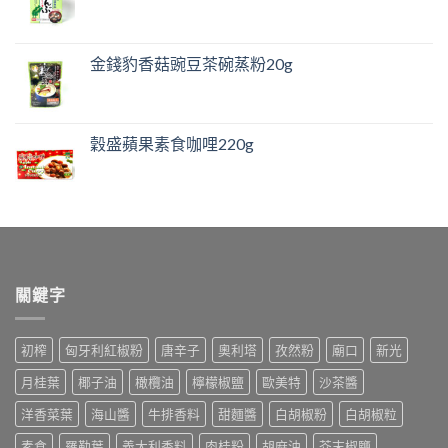
金錢豹香菇豌豆茶碗蒸粉20g
穀盛蘋果素食咖哩220g
關鍵字
初榨
匈牙利紅椒粉
唐辛子
奧利塔
孜然粉
廟口
新光
月桂葉
椰子油
橄欖油
檸檬椒鹽
歐美特
沙茶醬
洋香菜葉
海山醬
牛排香料
甜麵醬
白胡椒粉
白胡椒粒
素食
羅勒葉
義大利香料
肉桂粉
胡麻油
芥末椒鹽