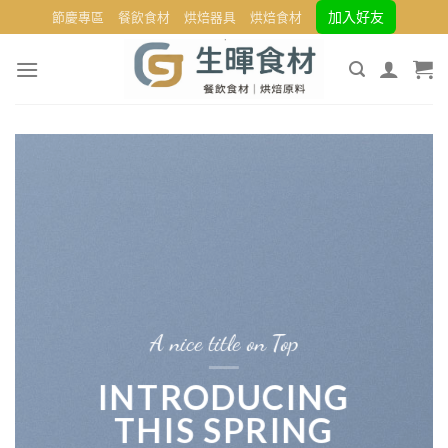
Skip
加入好友
節慶專區
餐飲食材
烘焙器具
烘焙食材
to
content
A nice title on Top
INTRODUCING
THIS SPRING