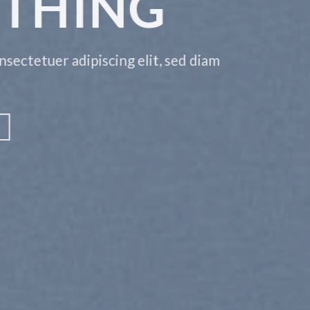
THING
tetuer adipiscing elit, sed diam