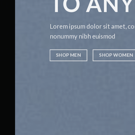
TO ANY
Lorem ipsum dolor sit amet, consec
nonummy nibh euismod
SHOP MEN
SHOP WOMEN