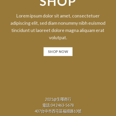
SHOP
Lorem ipsum dolor sit amet, consectetuer
adipiscing elit, sed diam nonummy nibh euismod
tincidunt ut laoreet dolore magna aliquam erat
volutpat.
SHOP NOW
2021@生暉商行
電話:04 2463-5678
407台中市西屯區福順路10號