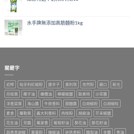
水手牌無添加高筋麵粉1kg
關鍵字
初榨
匈牙利紅椒粉
唐辛子
奧利塔
孜然粉
廟口
新光
月桂葉
椰子油
橄欖油
檸檬椒鹽
歐美特
沙茶醬
洋香菜葉
海山醬
牛排香料
甜麵醬
白胡椒粉
白胡椒粒
素食
羅勒葉
義大利香料
肉桂粉
胡麻油
芥末椒鹽
花生油
芳園
萬家香
葡萄籽油
葵花油
葵花籽油
蒜香黑胡椒
薑黃粉
辣椒油
迷迭香粉
酪梨油
金蘭
香油