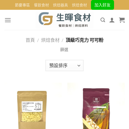
Skip
加入好友
節慶專區
餐飲食材
烘焙器具
烘焙食材
to
content
首頁
/
烘焙食材
/
頂級巧克力 可可粉