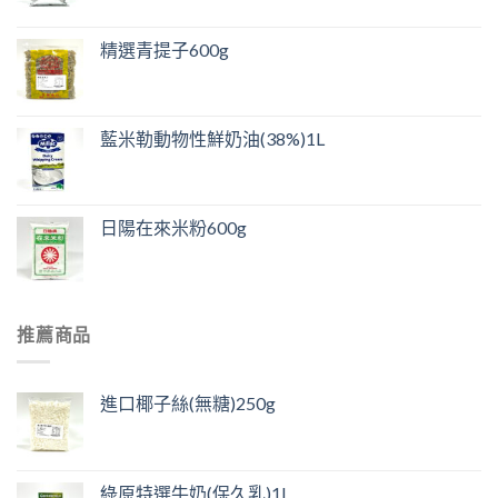
精選青提子600g
藍米勒動物性鮮奶油(38%)1L
日陽在來米粉600g
推薦商品
進口椰子絲(無糖)250g
綠原特選牛奶(保久乳)1L