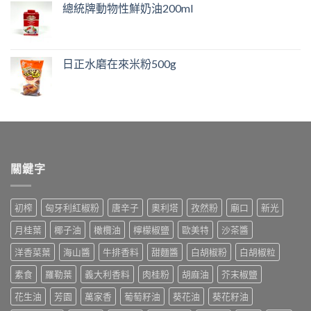
總統牌動物性鮮奶油200ml
日正水磨在來米粉500g
關鍵字
初榨
匈牙利紅椒粉
唐辛子
奧利塔
孜然粉
廟口
新光
月桂葉
椰子油
橄欖油
檸檬椒鹽
歐美特
沙茶醬
洋香菜葉
海山醬
牛排香料
甜麵醬
白胡椒粉
白胡椒粒
素食
羅勒葉
義大利香料
肉桂粉
胡麻油
芥末椒鹽
花生油
芳園
萬家香
葡萄籽油
葵花油
葵花籽油