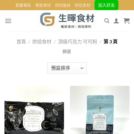
Skip
加入好友
節慶專區
餐飲食材
烘焙器具
烘焙食材
to
content
首頁
/
烘焙食材
/
頂級巧克力 可可粉
/
第 3 頁