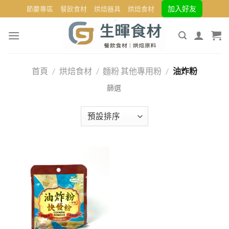
Skip
加入好友
節慶專區
餐飲食材
烘焙器具
烘焙食材
to
content
首頁
/
烘焙食材
/
麵粉 其他專用粉
/
油炸粉