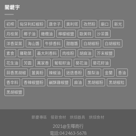
關鍵字
初榨
匈牙利紅椒粉
唐辛子
奧利塔
孜然粉
廟口
新光
月桂葉
椰子油
橄欖油
檸檬椒鹽
歐美特
沙茶醬
洋香菜葉
海山醬
牛排香料
甜麵醬
白胡椒粉
白胡椒粒
素食
羅勒葉
義大利香料
肉桂粉
胡麻油
芥末椒鹽
花生油
芳園
萬家香
葡萄籽油
葵花油
葵花籽油
蒜香黑胡椒
薑黃粉
辣椒油
迷迭香粉
酪梨油
金蘭
香油
香辛料
香辣椒鹽粉
鹹酥雞椒鹽
麻油
黑胡椒粉
黑胡椒粒
黑胡椒鹽
節慶專區
餐飲食材
烘焙器具
烘焙食材
2021@生暉商行
電話:04 2463-5678