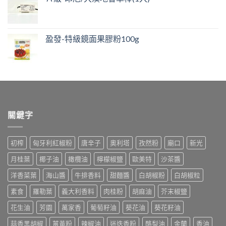
盈發-特級鏡面果膠粉100g
關鍵字
初榨
匈牙利紅椒粉
唐辛子
奧利塔
孜然粉
廟口
新光
月桂葉
椰子油
橄欖油
檸檬椒鹽
歐美特
沙茶醬
洋香菜葉
海山醬
牛排香料
甜麵醬
白胡椒粉
白胡椒粒
素食
羅勒葉
義大利香料
肉桂粉
胡麻油
芥末椒鹽
花生油
芳園
萬家香
葡萄籽油
葵花油
葵花籽油
蒜香黑胡椒
薑黃粉
辣椒油
迷迭香粉
酪梨油
金蘭
香油