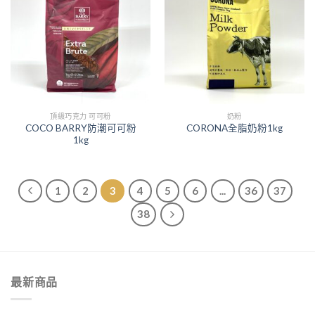
頂級巧克力 可可粉
奶粉
COCO BARRY防潮可可粉
CORONA全脂奶粉1kg
1kg
1
2
3
4
5
6
...
36
37
38
最新商品