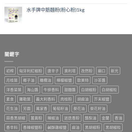
水手牌中筋麵粉(粉心粉)1kg
關鍵字
初榨
匈牙利紅椒粉
唐辛子
奧利塔
孜然粉
廟口
新光
月桂葉
椰子油
橄欖油
檸檬椒鹽
歐美特
沙茶醬
洋香菜葉
海山醬
牛排香料
甜麵醬
白胡椒粉
白胡椒粒
素食
羅勒葉
義大利香料
肉桂粉
胡麻油
芥末椒鹽
花生油
芳園
萬家香
葡萄籽油
葵花油
葵花籽油
蒜香黑胡椒
薑黃粉
辣椒油
迷迭香粉
酪梨油
金蘭
香油
香辛料
香辣椒鹽粉
鹹酥雞椒鹽
麻油
黑胡椒粉
黑胡椒粒