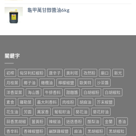
龜甲萬甘醇醬油6kg
關鍵字
初榨
匈牙利紅椒粉
唐辛子
奧利塔
孜然粉
廟口
新光
月桂葉
椰子油
橄欖油
檸檬椒鹽
歐美特
沙茶醬
洋香菜葉
海山醬
牛排香料
甜麵醬
白胡椒粉
白胡椒粒
素食
羅勒葉
義大利香料
肉桂粉
胡麻油
芥末椒鹽
花生油
芳園
萬家香
葡萄籽油
葵花油
葵花籽油
蒜香黑胡椒
薑黃粉
辣椒油
迷迭香粉
酪梨油
金蘭
香油
香辛料
香辣椒鹽粉
鹹酥雞椒鹽
麻油
黑胡椒粉
黑胡椒粒