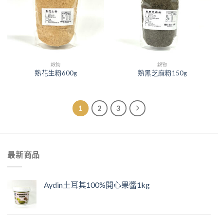
穀物
穀物
熟花生粉600g
熟黑芝麻粉150g
1
2
3
最新商品
Aydin土耳其100%開心果醬1kg