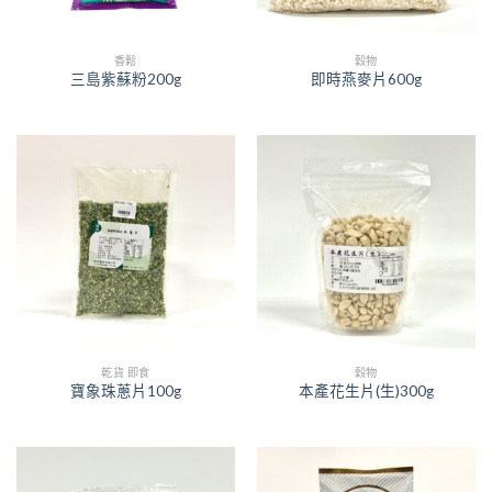
香鬆
穀物
三島紫蘇粉200g
即時燕麥片600g
乾貨 即食
穀物
寶象珠蔥片100g
本產花生片(生)300g