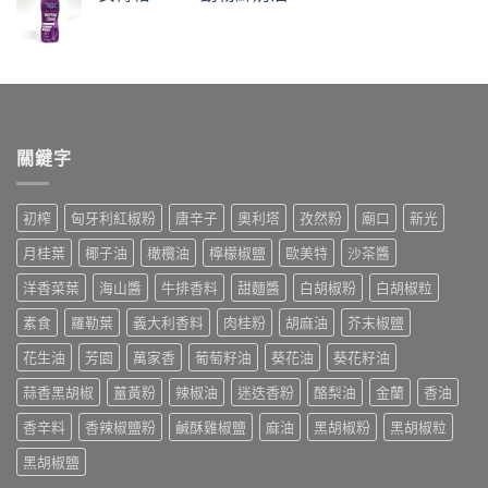
關鍵字
初榨
匈牙利紅椒粉
唐辛子
奧利塔
孜然粉
廟口
新光
月桂葉
椰子油
橄欖油
檸檬椒鹽
歐美特
沙茶醬
洋香菜葉
海山醬
牛排香料
甜麵醬
白胡椒粉
白胡椒粒
素食
羅勒葉
義大利香料
肉桂粉
胡麻油
芥末椒鹽
花生油
芳園
萬家香
葡萄籽油
葵花油
葵花籽油
蒜香黑胡椒
薑黃粉
辣椒油
迷迭香粉
酪梨油
金蘭
香油
香辛料
香辣椒鹽粉
鹹酥雞椒鹽
麻油
黑胡椒粉
黑胡椒粒
黑胡椒鹽