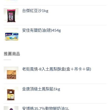
台傑紅豆沙1kg
安佳有鹽奶油(磅)454g
推薦商品
老街風情-8入土鳳梨酥盒(盒＋吊卡＋袋)
金唐頂級土鳳梨餡1kg
安博格35.7％動物鮮奶油1L