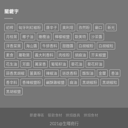
關鍵字
初榨
匈牙利紅椒粉
唐辛子
奧利塔
孜然粉
廟口
新光
月桂葉
椰子油
橄欖油
檸檬椒鹽
歐美特
沙茶醬
洋香菜葉
海山醬
牛排香料
甜麵醬
白胡椒粉
白胡椒粒
素食
羅勒葉
義大利香料
肉桂粉
胡麻油
芥末椒鹽
花生油
芳園
萬家香
葡萄籽油
葵花油
葵花籽油
蒜香黑胡椒
薑黃粉
辣椒油
迷迭香粉
酪梨油
金蘭
香油
香辛料
香辣椒鹽粉
鹹酥雞椒鹽
麻油
黑胡椒粉
黑胡椒粒
黑胡椒鹽
節慶專區
餐飲食材
烘焙器具
烘焙食材
2021@生暉商行