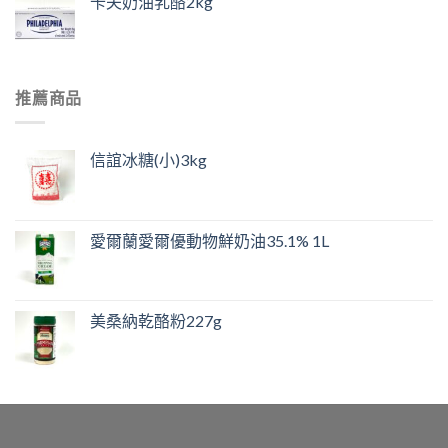
卡夫奶油乳酪2kg
推薦商品
信誼冰糖(小)3kg
愛爾蘭愛爾優動物鮮奶油35.1% 1L
美桑納乾酪粉227g