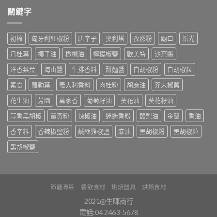
關鍵字
初榨
匈牙利紅椒粉
唐辛子
奧利塔
孜然粉
廟口
新光
月桂葉
椰子油
橄欖油
檸檬椒鹽
歐美特
沙茶醬
洋香菜葉
海山醬
牛排香料
甜麵醬
白胡椒粉
白胡椒粒
素食
羅勒葉
義大利香料
肉桂粉
胡麻油
芥末椒鹽
花生油
芳園
萬家香
葡萄籽油
葵花油
葵花籽油
蒜香黑胡椒
薑黃粉
辣椒油
迷迭香粉
酪梨油
金蘭
香油
香辛料
香辣椒鹽粉
鹹酥雞椒鹽
麻油
黑胡椒粉
黑胡椒粒
黑胡椒鹽
節慶專區
餐飲食材
烘焙器具
烘焙食材
2021@生暉商行
電話:04 2463-5678