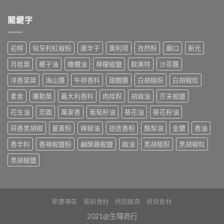
關鍵字
初榨
匈牙利紅椒粉
唐辛子
奧利塔
孜然粉
廟口
新光
月桂葉
椰子油
橄欖油
檸檬椒鹽
歐美特
沙茶醬
洋香菜葉
海山醬
牛排香料
甜麵醬
白胡椒粉
白胡椒粒
素食
羅勒葉
義大利香料
肉桂粉
胡麻油
芥末椒鹽
花生油
芳園
萬家香
葡萄籽油
葵花油
葵花籽油
蒜香黑胡椒
薑黃粉
辣椒油
迷迭香粉
酪梨油
金蘭
香油
香辛料
香辣椒鹽粉
鹹酥雞椒鹽
麻油
黑胡椒粉
黑胡椒粒
黑胡椒鹽
節慶專區
餐飲食材
烘焙器具
烘焙食材
2021@生暉商行