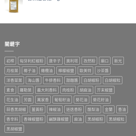
關鍵字
初榨
匈牙利紅椒粉
唐辛子
奧利塔
孜然粉
廟口
新光
月桂葉
椰子油
橄欖油
檸檬椒鹽
歐美特
沙茶醬
洋香菜葉
海山醬
牛排香料
甜麵醬
白胡椒粉
白胡椒粒
素食
羅勒葉
義大利香料
肉桂粉
胡麻油
芥末椒鹽
花生油
芳園
萬家香
葡萄籽油
葵花油
葵花籽油
蒜香黑胡椒
薑黃粉
辣椒油
迷迭香粉
酪梨油
金蘭
香油
香辛料
香辣椒鹽粉
鹹酥雞椒鹽
麻油
黑胡椒粉
黑胡椒粒
黑胡椒鹽