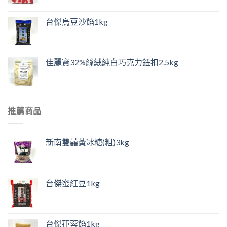
台傑烏豆沙餡1kg
佳麗寶32%絲絨純白巧克力鈕扣2.5kg
推薦商品
新南雙囍黃冰糖(粗)3kg
台傑蜜紅豆1kg
台傑蓮蓉餡1kg