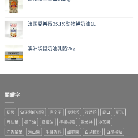
法國愛樂薇35.1%動物鮮奶油1L
澳洲袋鼠奶油乳酪2kg
關鍵字
初榨
匈牙利紅椒粉
唐辛子
奧利塔
孜然粉
廟口
新光
月桂葉
椰子油
橄欖油
檸檬椒鹽
歐美特
沙茶醬
洋香菜葉
海山醬
牛排香料
甜麵醬
白胡椒粉
白胡椒粒