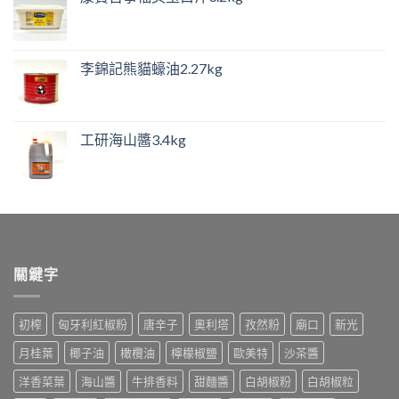
李錦記熊貓蠔油2.27kg
工研海山醬3.4kg
關鍵字
初榨
匈牙利紅椒粉
唐辛子
奧利塔
孜然粉
廟口
新光
月桂葉
椰子油
橄欖油
檸檬椒鹽
歐美特
沙茶醬
洋香菜葉
海山醬
牛排香料
甜麵醬
白胡椒粉
白胡椒粒