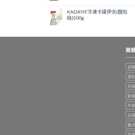
KADAYIF冷凍卡達伊夫(麵包
絲)500g
關
初
奧
月
歐
牛
白
義
芥