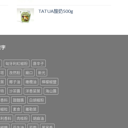
TATUA酸奶500g
鍵字
榨
匈牙利紅椒粉
唐辛子
利塔
孜然粉
廟口
新光
桂葉
椰子油
橄欖油
檸檬椒鹽
美特
沙茶醬
洋香菜葉
海山醬
排香料
甜麵醬
白胡椒粉
胡椒粒
素食
羅勒葉
大利香料
肉桂粉
胡麻油
末椒鹽
花生油
芳園
萬家香