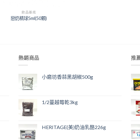
飲品基底
戀奶精球5ml(50顆)
熱銷商品
推
小磨坊香蒜黑胡椒500g
1/2蔓越莓乾3kg
HERITAGE(美)奶油乳酪226g