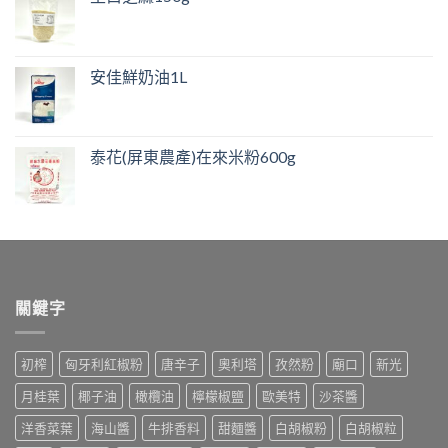
安佳鮮奶油1L
泰花(屏東農產)在來米粉600g
關鍵字
初榨
匈牙利紅椒粉
唐辛子
奧利塔
孜然粉
廟口
新光
月桂葉
椰子油
橄欖油
檸檬椒鹽
歐美特
沙茶醬
洋香菜葉
海山醬
牛排香料
甜麵醬
白胡椒粉
白胡椒粒