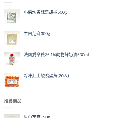
小磨坊香蒜黑胡椒500g
生白芝麻300g
法國愛樂薇35.1%動物鮮奶油500ml
冷凍紅土鹹鴨蛋黃(20入)
推薦商品
生白芝麻150g