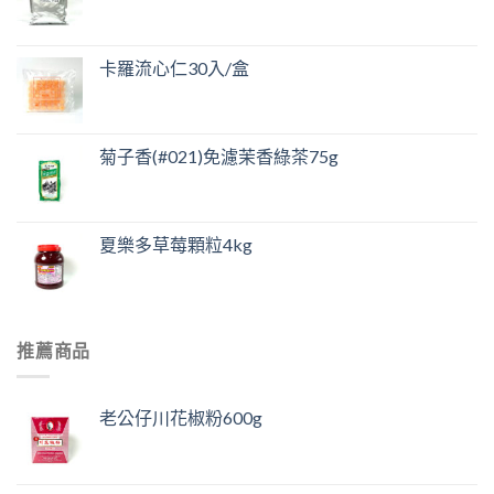
卡羅流心仁30入/盒
菊子香(#021)免濾茉香綠茶75g
夏樂多草莓顆粒4kg
推薦商品
老公仔川花椒粉600g