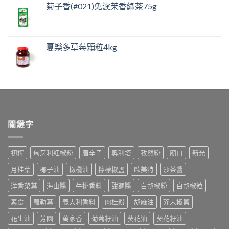
菊子香(#021)免濾茉香綠茶75g
夏樂多草莓顆粒4kg
關鍵字
初榨
匈牙利紅椒粉
唐辛子
奧利塔
孜然粉
廟口
新光
月桂葉
椰子油
橄欖油
檸檬椒鹽
歐美特
沙茶醬
洋香菜葉
海山醬
牛排香料
甜麵醬
白胡椒粉
白胡椒粒
素食
羅勒葉
義大利香料
肉桂粉
胡麻油
芥末椒鹽
花生油
芳園
萬家香
葡萄籽油
葵花油
葵花籽油