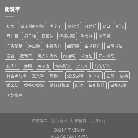
關鍵字
初榨
匈牙利紅椒粉
唐辛子
奧利塔
孜然粉
廟口
新光
月桂葉
椰子油
橄欖油
檸檬椒鹽
歐美特
沙茶醬
洋香菜葉
海山醬
牛排香料
甜麵醬
白胡椒粉
白胡椒粒
素食
羅勒葉
義大利香料
肉桂粉
胡麻油
芥末椒鹽
花生油
芳園
萬家香
葡萄籽油
葵花油
葵花籽油
蒜香黑胡椒
薑黃粉
辣椒油
迷迭香粉
酪梨油
金蘭
香油
香辛料
香辣椒鹽粉
鹹酥雞椒鹽
麻油
黑胡椒粉
黑胡椒粒
黑胡椒鹽
節慶專區
餐飲食材
烘焙器具
烘焙食材
2021@生暉商行
電話:04 2463-5678