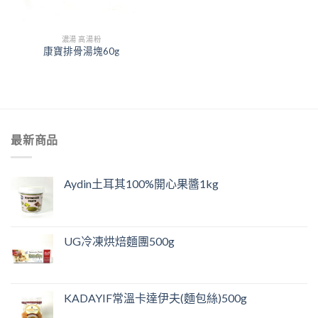
濃湯 高湯粉
康寶排骨湯塊60g
最新商品
Aydin土耳其100%開心果醬1kg
UG冷凍烘焙麵團500g
KADAYIF常溫卡達伊夫(麵包絲)500g