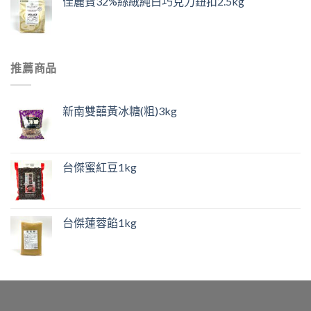
佳麗寶32%絲絨純白巧克力鈕扣2.5kg
推薦商品
新南雙囍黃冰糖(粗)3kg
台傑蜜紅豆1kg
台傑蓮蓉餡1kg