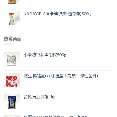
KADAYIF冷凍卡達伊夫(麵包絲)500g
熱銷商品
小磨坊香蒜黑胡椒500g
撒豆 揭福氣(八寸禮盒＋提袋＋彈性金繩)
台傑烏豆沙餡1kg