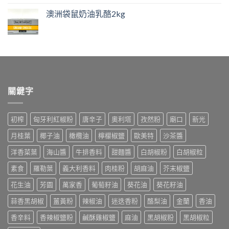
澳洲袋鼠奶油乳酪2kg
關鍵字
初榨
匈牙利紅椒粉
唐辛子
奧利塔
孜然粉
廟口
新光
月桂葉
椰子油
橄欖油
檸檬椒鹽
歐美特
沙茶醬
洋香菜葉
海山醬
牛排香料
甜麵醬
白胡椒粉
白胡椒粒
素食
羅勒葉
義大利香料
肉桂粉
胡麻油
芥末椒鹽
花生油
芳園
萬家香
葡萄籽油
葵花油
葵花籽油
蒜香黑胡椒
薑黃粉
辣椒油
迷迭香粉
酪梨油
金蘭
香油
香辛料
香辣椒鹽粉
鹹酥雞椒鹽
麻油
黑胡椒粉
黑胡椒粒