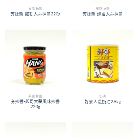
果醬 抹醬
果醬 抹醬
夯抹醬-羅勒大蒜抹醬220g
夯抹醬-蜂蜜大蒜抹醬
果醬 抹醬
奶油
夯抹醬-起司大蒜風味抹醬
好麥人造奶油2.5kg
220g