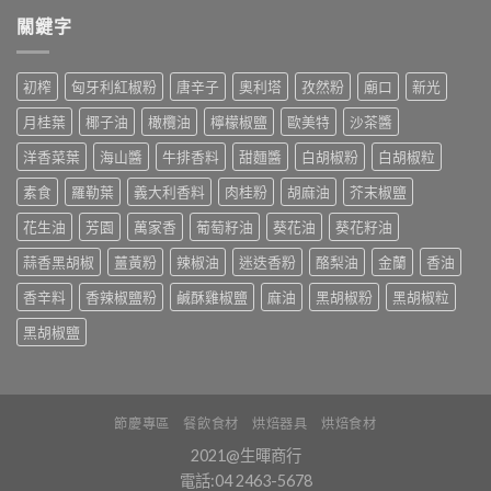
關鍵字
初榨
匈牙利紅椒粉
唐辛子
奧利塔
孜然粉
廟口
新光
月桂葉
椰子油
橄欖油
檸檬椒鹽
歐美特
沙茶醬
洋香菜葉
海山醬
牛排香料
甜麵醬
白胡椒粉
白胡椒粒
素食
羅勒葉
義大利香料
肉桂粉
胡麻油
芥末椒鹽
花生油
芳園
萬家香
葡萄籽油
葵花油
葵花籽油
蒜香黑胡椒
薑黃粉
辣椒油
迷迭香粉
酪梨油
金蘭
香油
香辛料
香辣椒鹽粉
鹹酥雞椒鹽
麻油
黑胡椒粉
黑胡椒粒
黑胡椒鹽
節慶專區
餐飲食材
烘焙器具
烘焙食材
2021@生暉商行
電話:04 2463-5678