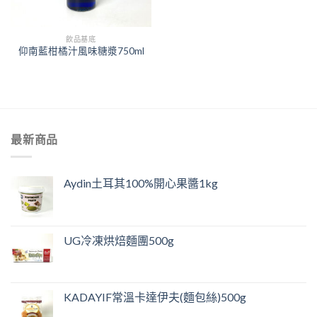
飲品基底
仰南藍柑橘汁風味糖漿750ml
最新商品
Aydin土耳其100%開心果醬1kg
UG冷凍烘焙麵團500g
KADAYIF常溫卡達伊夫(麵包絲)500g