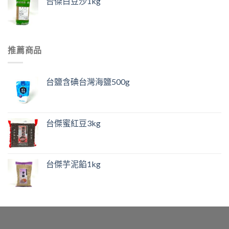
台傑白豆沙1kg
推薦商品
台鹽含碘台灣海鹽500g
台傑蜜紅豆3kg
台傑芋泥餡1kg