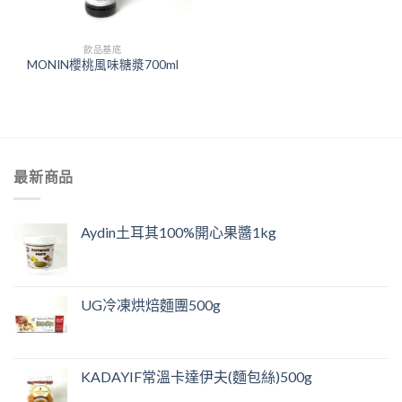
飲品基底
MONIN櫻桃風味糖漿700ml
最新商品
Aydin土耳其100%開心果醬1kg
UG冷凍烘焙麵團500g
KADAYIF常溫卡達伊夫(麵包絲)500g