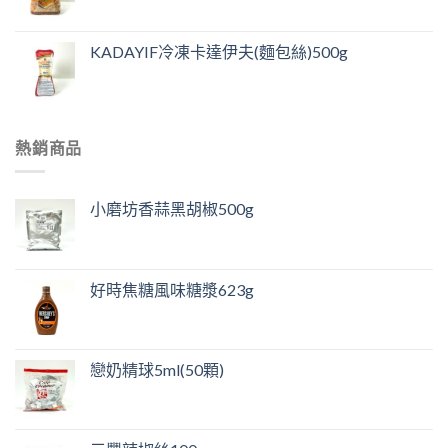
KADAYIF冷凍卡達伊夫(麵包絲)500g
熱銷商品
小磨坊香蒜黑胡椒500g
好時焦糖風味糖漿623g
戀奶精球5ml(50顆)