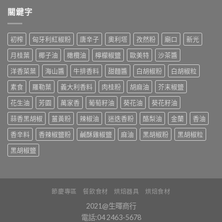
關鍵字
初榨
匈牙利紅椒粉
唐辛子
奧利塔
孜然粉
廟口
新光
月桂葉
椰子油
橄欖油
檸檬椒鹽
歐美特
沙茶醬
洋香菜葉
海山醬
牛排香料
甜麵醬
白胡椒粉
白胡椒粒
素食
羅勒葉
義大利香料
肉桂粉
胡麻油
芥末椒鹽
花生油
芳園
萬家香
葡萄籽油
葵花油
葵花籽油
蒜香黑胡椒
薑黃粉
辣椒油
迷迭香粉
酪梨油
金蘭
香油
香辛料
香辣椒鹽粉
鹹酥雞椒鹽
麻油
黑胡椒粉
黑胡椒粒
黑胡椒鹽
節慶專區
餐飲食材
烘焙器具
烘焙食材
2021@生暉商行
電話:04 2463-5678