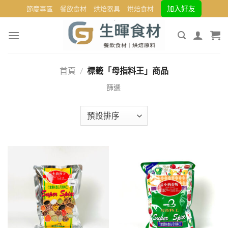
Skip
加入好友
節慶專區
餐飲食材
烘焙器具
烘焙食材
to
content
首頁
/
標籤「母指料王」商品