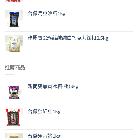
台傑烏豆沙餡1kg
佳麗寶32%絲絨純白巧克力鈕扣2.5kg
推薦商品
新南雙囍黃冰糖(粗)3kg
台傑蜜紅豆1kg
台傑蓮蓉餡1kg