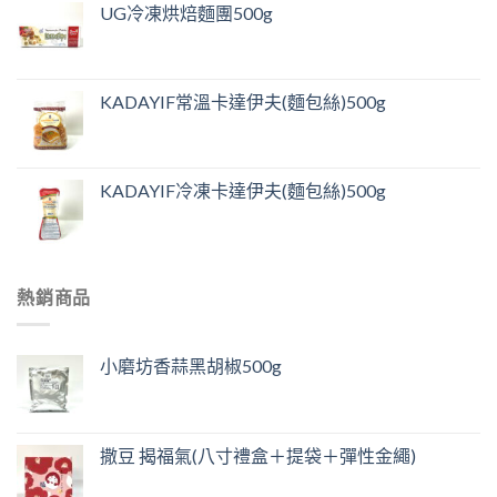
UG冷凍烘焙麵團500g
KADAYIF常溫卡達伊夫(麵包絲)500g
KADAYIF冷凍卡達伊夫(麵包絲)500g
熱銷商品
小磨坊香蒜黑胡椒500g
撒豆 揭福氣(八寸禮盒＋提袋＋彈性金繩)