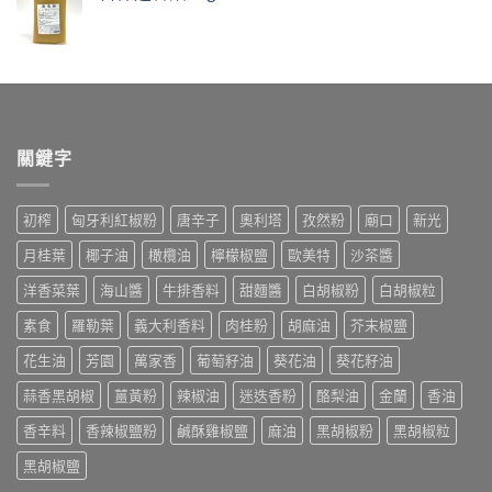
關鍵字
初榨
匈牙利紅椒粉
唐辛子
奧利塔
孜然粉
廟口
新光
月桂葉
椰子油
橄欖油
檸檬椒鹽
歐美特
沙茶醬
洋香菜葉
海山醬
牛排香料
甜麵醬
白胡椒粉
白胡椒粒
素食
羅勒葉
義大利香料
肉桂粉
胡麻油
芥末椒鹽
花生油
芳園
萬家香
葡萄籽油
葵花油
葵花籽油
蒜香黑胡椒
薑黃粉
辣椒油
迷迭香粉
酪梨油
金蘭
香油
香辛料
香辣椒鹽粉
鹹酥雞椒鹽
麻油
黑胡椒粉
黑胡椒粒
黑胡椒鹽