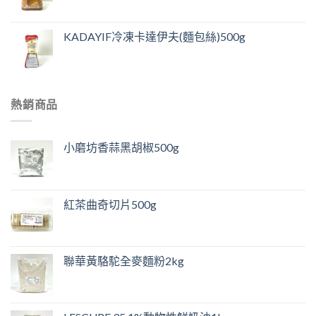
KADAYIF冷凍卡達伊夫(麵包絲)500g
熱銷商品
小磨坊香蒜黑胡椒500g
紅茶曲奇切片500g
聯華黃駱駝全麥麵粉2kg