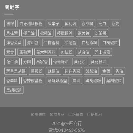
關鍵字
初榨
匈牙利紅椒粉
唐辛子
奧利塔
孜然粉
廟口
新光
月桂葉
椰子油
橄欖油
檸檬椒鹽
歐美特
沙茶醬
洋香菜葉
海山醬
牛排香料
甜麵醬
白胡椒粉
白胡椒粒
素食
羅勒葉
義大利香料
肉桂粉
胡麻油
芥末椒鹽
花生油
芳園
萬家香
葡萄籽油
葵花油
葵花籽油
蒜香黑胡椒
薑黃粉
辣椒油
迷迭香粉
酪梨油
金蘭
香油
香辛料
香辣椒鹽粉
鹹酥雞椒鹽
麻油
黑胡椒粉
黑胡椒粒
黑胡椒鹽
節慶專區
餐飲食材
烘焙器具
烘焙食材
2021@生暉商行
電話:04 2463-5678