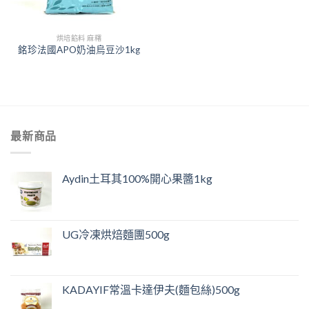
烘培餡料 麻糬
銘珍法國APO奶油烏豆沙1kg
最新商品
Aydin土耳其100%開心果醬1kg
UG冷凍烘焙麵團500g
KADAYIF常溫卡達伊夫(麵包絲)500g