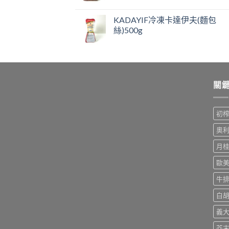
KADAYIF冷凍卡達伊夫(麵包
絲)500g
關
初
奧
月
歐
牛
白
義
芥