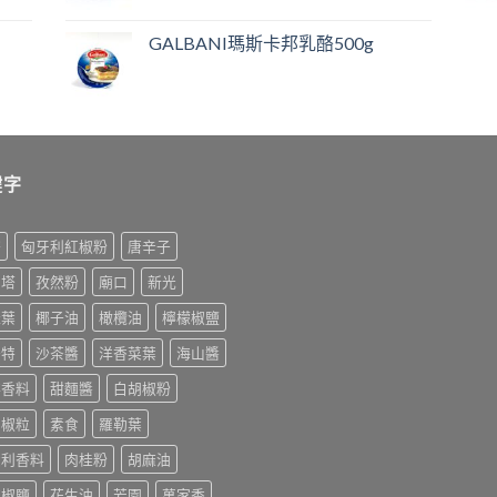
GALBANI瑪斯卡邦乳酪500g
鍵字
榨
匈牙利紅椒粉
唐辛子
利塔
孜然粉
廟口
新光
桂葉
椰子油
橄欖油
檸檬椒鹽
美特
沙茶醬
洋香菜葉
海山醬
排香料
甜麵醬
白胡椒粉
胡椒粒
素食
羅勒葉
大利香料
肉桂粉
胡麻油
末椒鹽
花生油
芳園
萬家香