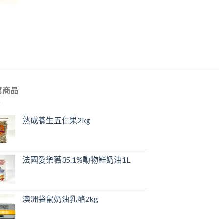
薦商品
熟成養生五仁果2kg
法國愛樂薇35.1%動物鮮奶油1L
澳洲袋鼠奶油乳酪2kg