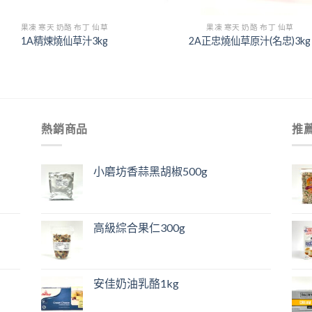
+
果凍 寒天 奶酪 布丁 仙草
果凍 寒天 奶酪 布丁 仙草
1A精煉燒仙草汁3kg
2A正忠燒仙草原汁(名忠)3kg
熱銷商品
推
小磨坊香蒜黑胡椒500g
高級綜合果仁300g
安佳奶油乳酪1kg