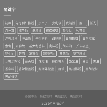
關鍵字
初榨
匈牙利紅椒粉
唐辛子
奧利塔
孜然粉
廟口
新光
月桂葉
椰子油
橄欖油
檸檬椒鹽
歐美特
沙茶醬
洋香菜葉
海山醬
牛排香料
甜麵醬
白胡椒粉
白胡椒粒
素食
羅勒葉
義大利香料
肉桂粉
胡麻油
芥末椒鹽
花生油
芳園
萬家香
葡萄籽油
葵花油
葵花籽油
蒜香黑胡椒
薑黃粉
辣椒油
迷迭香粉
酪梨油
金蘭
香油
香辛料
香辣椒鹽粉
鹹酥雞椒鹽
麻油
黑胡椒粉
黑胡椒粒
黑胡椒鹽
節慶專區
餐飲食材
烘焙器具
烘焙食材
2021@生暉商行