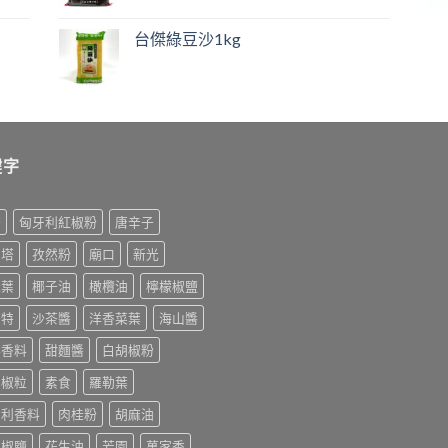
台傑綠豆沙1kg
鍵字
榨
匈牙利紅椒粉
唐辛子
利塔
孜然粉
廟口
新光
桂葉
椰子油
橄欖油
檸檬椒鹽
美特
沙茶醬
洋香菜葉
海山醬
排香料
甜麵醬
白胡椒粉
胡椒粒
素食
羅勒葉
大利香料
肉桂粉
胡麻油
末椒鹽
花生油
芳園
萬家香