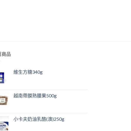
薦商品
維生方糖340g
越南帶膜熟腰果500g
小卡夫奶油乳酪(澳)250g