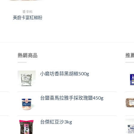
香辛料
美廚卡宴紅椒粉
熱銷商品
推
小磨坊香蒜黑胡椒500g
台鹽喜馬拉雅手採玫瑰鹽450g
台傑紅豆沙3kg