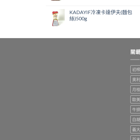
KADAYIF冷凍卡達伊夫(麵包
絲)500g
關
初
奧
月
歐
牛
白
義
芥