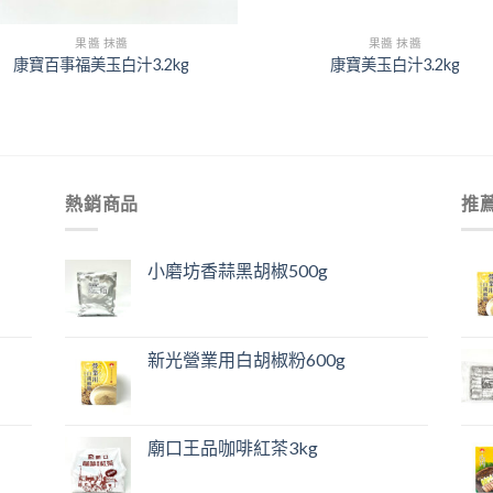
+
果醬 抹醬
果醬 抹醬
康寶百事福美玉白汁3.2kg
康寶美玉白汁3.2kg
熱銷商品
推
小磨坊香蒜黑胡椒500g
新光營業用白胡椒粉600g
廟口王品咖啡紅茶3kg