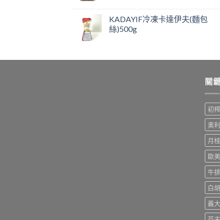
KADAYIF冷凍卡達伊夫(麵包
絲)500g
關
初
奧
月
歐
牛
白
義
芥