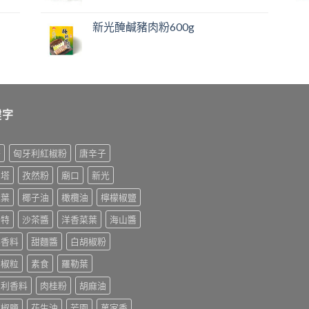
新光醃鹹豬肉粉600g
鍵字
榨
匈牙利紅椒粉
唐辛子
利塔
孜然粉
廟口
新光
桂葉
椰子油
橄欖油
檸檬椒鹽
美特
沙茶醬
洋香菜葉
海山醬
排香料
甜麵醬
白胡椒粉
胡椒粒
素食
羅勒葉
大利香料
肉桂粉
胡麻油
末椒鹽
花生油
芳園
萬家香