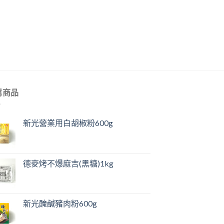
薦商品
新光營業用白胡椒粉600g
德麥烤不爆麻吉(黑糖)1kg
新光醃鹹豬肉粉600g