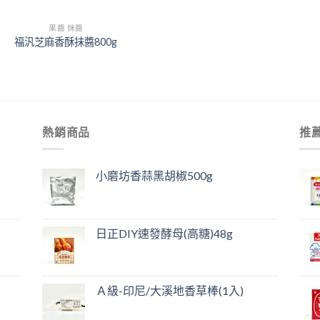
果醬 抹醬
福汎芝麻香酥抹醬800g
熱銷商品
推
小磨坊香蒜黑胡椒500g
日正DIY速發酵母(高糖)48g
Ａ級-印尼/大溪地香草棒(1入)