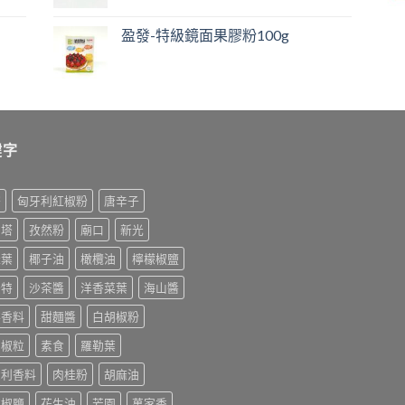
盈發-特級鏡面果膠粉100g
鍵字
榨
匈牙利紅椒粉
唐辛子
利塔
孜然粉
廟口
新光
桂葉
椰子油
橄欖油
檸檬椒鹽
美特
沙茶醬
洋香菜葉
海山醬
排香料
甜麵醬
白胡椒粉
胡椒粒
素食
羅勒葉
大利香料
肉桂粉
胡麻油
末椒鹽
花生油
芳園
萬家香