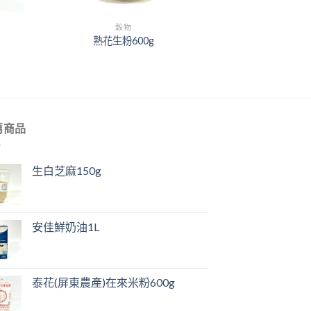
+
穀物
熟花生粉600g
薦商品
生白芝麻150g
安佳鮮奶油1L
泰花(屏東農產)在來米粉600g