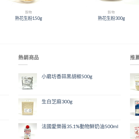
+
穀物
穀物
熟花生粉150g
熟花生粉300g
熱銷商品
推
小磨坊香蒜黑胡椒500g
生白芝麻300g
法國愛樂薇35.1%動物鮮奶油500ml