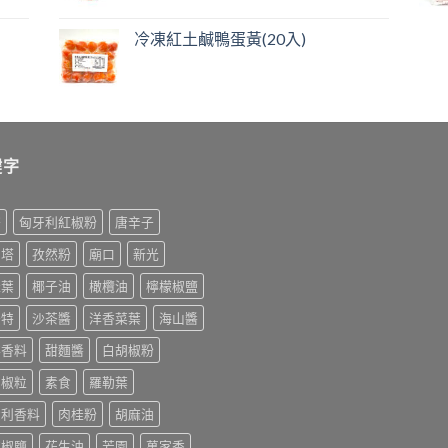
冷凍紅土鹹鴨蛋黃(20入)
鍵字
榨
匈牙利紅椒粉
唐辛子
利塔
孜然粉
廟口
新光
桂葉
椰子油
橄欖油
檸檬椒鹽
美特
沙茶醬
洋香菜葉
海山醬
排香料
甜麵醬
白胡椒粉
胡椒粒
素食
羅勒葉
大利香料
肉桂粉
胡麻油
末椒鹽
花生油
芳園
萬家香