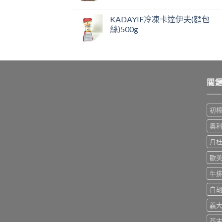
KADAYIF冷凍卡達伊夫(麵包
絲)500g
關
初
奧
月
歐
牛
白
義
芥