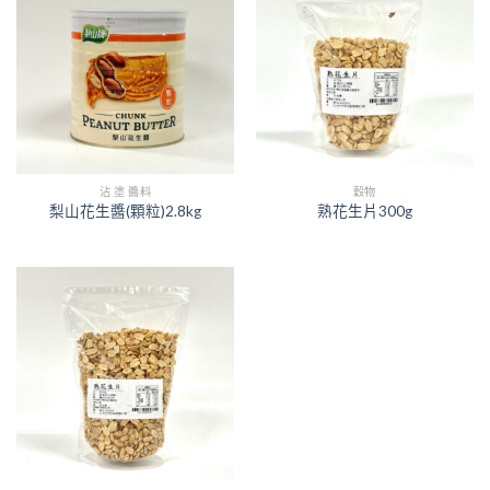
沾 塗 醬料
穀物
梨山花生醬(顆粒)2.8kg
熟花生片300g