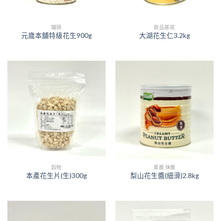
罐頭
飲品基底
元歲本舖特級花生900g
大湖花生仁3.2kg
穀物
果醬 抹醬
本產花生片(生)300g
梨山花生醬(細滑)2.8kg