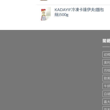
KADAYIF冷凍卡達伊夫(麵包
絲)500g
關
初
奧
月
歐
牛
白
義
芥