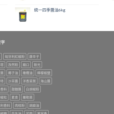
統一四季醬油6kg
鍵字
榨
匈牙利紅椒粉
唐辛子
利塔
孜然粉
廟口
新光
桂葉
椰子油
橄欖油
檸檬椒鹽
美特
沙茶醬
洋香菜葉
海山醬
排香料
甜麵醬
白胡椒粉
胡椒粒
素食
羅勒葉
大利香料
肉桂粉
胡麻油
末椒鹽
花生油
芳園
萬家香