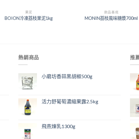
+
果泥
飲品基底
BOION冷凍荔枝果泥1kg
MONIN荔枝風味糖漿700ml
熱銷商品
推
小磨坊香蒜黑胡椒500g
活力舒葡萄濃縮果露2.5kg
飛燕煉乳1300g