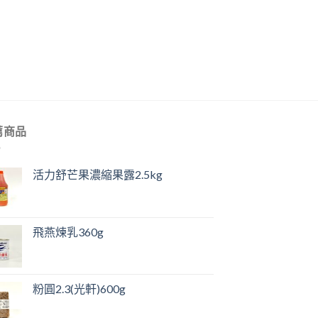
薦商品
活力舒芒果濃縮果露2.5kg
飛燕煉乳360g
粉圓2.3(光軒)600g