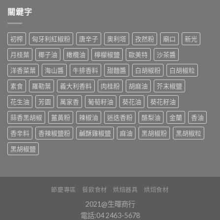
關鍵字
初榨
匈牙利紅椒粉
唐辛子
奧利塔
孜然粉
廟口
新光
月桂葉
椰子油
橄欖油
檸檬椒鹽
歐美特
沙茶醬
洋香菜葉
海山醬
牛排香料
甜麵醬
白胡椒粉
白胡椒粒
素食
羅勒葉
義大利香料
肉桂粉
胡麻油
芥末椒鹽
花生油
芳園
萬家香
葡萄籽油
葵花油
葵花籽油
蒜香黑胡椒
薑黃粉
辣椒油
迷迭香粉
酪梨油
金蘭
香油
香辛料
香辣椒鹽粉
鹹酥雞椒鹽
麻油
黑胡椒粉
黑胡椒粒
黑胡椒鹽
節慶專區
餐飲食材
烘焙器具
烘焙食材
2021@生暉商行
電話:04 2463-5678