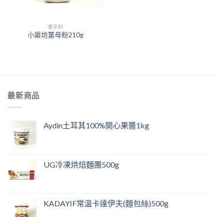
香辛料
小磨坊薑母粉210g
最新商品
Aydin土耳其100%開心果醬1kg
UG冷凍烘焙麵團500g
KADAYIF常溫卡達伊夫(麵包絲)500g