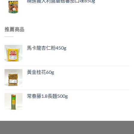
精進義大利醬蘑菇蕃茄口味850g
推薦商品
馬卡龍杏仁粉450g
黃金桂花60g
常春藤1.8長麵500g