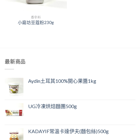
香辛料
小磨坊豆蔻粉230g
最新商品
Aydin土耳其100%開心果醬1kg
UG冷凍烘焙麵團500g
KADAYIF常溫卡達伊夫(麵包絲)500g