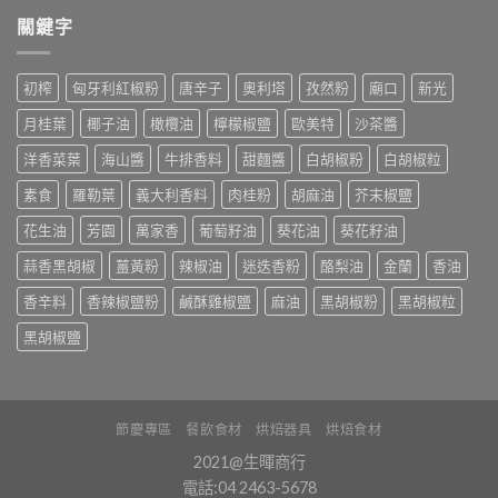
關鍵字
初榨
匈牙利紅椒粉
唐辛子
奧利塔
孜然粉
廟口
新光
月桂葉
椰子油
橄欖油
檸檬椒鹽
歐美特
沙茶醬
洋香菜葉
海山醬
牛排香料
甜麵醬
白胡椒粉
白胡椒粒
素食
羅勒葉
義大利香料
肉桂粉
胡麻油
芥末椒鹽
花生油
芳園
萬家香
葡萄籽油
葵花油
葵花籽油
蒜香黑胡椒
薑黃粉
辣椒油
迷迭香粉
酪梨油
金蘭
香油
香辛料
香辣椒鹽粉
鹹酥雞椒鹽
麻油
黑胡椒粉
黑胡椒粒
黑胡椒鹽
節慶專區
餐飲食材
烘焙器具
烘焙食材
2021@生暉商行
電話:04 2463-5678