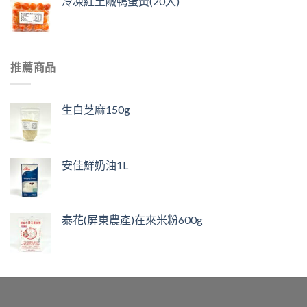
冷凍紅土鹹鴨蛋黃(20入)
推薦商品
生白芝麻150g
安佳鮮奶油1L
泰花(屏東農產)在來米粉600g