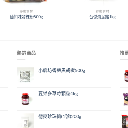
+
節慶食材
節慶食材
仙知味發粿粉500g
台傑棗泥餡1kg
熱銷商品
推
小磨坊香蒜黑胡椒500g
夏樂多草莓顆粒4kg
德麥珍珠糖(1號)200g