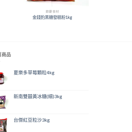
+
節慶食材
金錢豹黑糖發糕粉1kg
薦商品
夏樂多草莓顆粒4kg
新南雙囍黃冰糖(細)3kg
台傑紅豆粒沙3kg