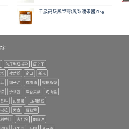
千歲高級鳳梨膏(鳳梨蔬果醬)1kg
鍵字
榨
匈牙利紅椒粉
唐辛子
利塔
孜然粉
廟口
新光
桂葉
椰子油
橄欖油
檸檬椒鹽
美特
沙茶醬
洋香菜葉
海山醬
排香料
甜麵醬
白胡椒粉
胡椒粒
素食
羅勒葉
大利香料
肉桂粉
胡麻油
末椒鹽
花生油
芳園
萬家香