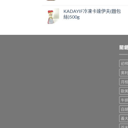
KADAYIF冷凍卡達伊夫(麵包
絲)500g
關
初
奧
月
歐
牛
白
義
芥