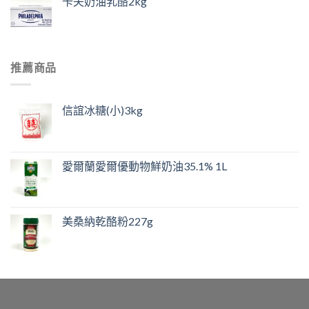
卡夫奶油乳酪2kg
推薦商品
信誼冰糖(小)3kg
愛爾蘭愛爾優動物鮮奶油35.1% 1L
美桑納乾酪粉227g