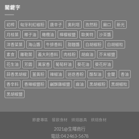
關鍵字
初榨
匈牙利紅椒粉
唐辛子
奧利塔
孜然粉
廟口
新光
月桂葉
椰子油
橄欖油
檸檬椒鹽
歐美特
沙茶醬
洋香菜葉
海山醬
牛排香料
甜麵醬
白胡椒粉
白胡椒粒
素食
羅勒葉
義大利香料
肉桂粉
胡麻油
芥末椒鹽
花生油
芳園
萬家香
葡萄籽油
葵花油
葵花籽油
蒜香黑胡椒
薑黃粉
辣椒油
迷迭香粉
酪梨油
金蘭
香油
香辛料
香辣椒鹽粉
鹹酥雞椒鹽
麻油
黑胡椒粉
黑胡椒粒
黑胡椒鹽
節慶專區
餐飲食材
烘焙器具
烘焙食材
2021@生暉商行
電話:04 2463-5678