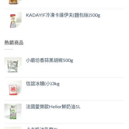
KADAYIF冷凍卡達伊夫(麵包絲)500g
熱銷商品
小磨坊香蒜黑胡椒500g
信誼冰糖(小)3kg
法國愛樂歐Helior鮮奶油1L