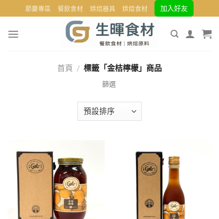
Skip
加入好友
節慶專區
餐飲食材
烘焙器具
烘焙食材
to
content
首頁
/
標籤「金桔檸檬」商品