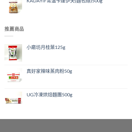
KADAYIF常溫卡達伊夫(麵包絲)500g
推薦商品
小磨坊月桂葉125g
真好家辣味蒸肉粉50g
UG冷凍烘焙麵團500g