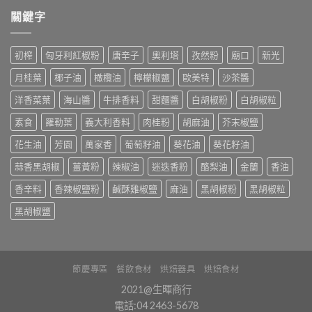
關鍵字
初榨
匈牙利紅椒粉
唐辛子
奧利塔
孜然粉
廟口
新光
月桂葉
椰子油
橄欖油
檸檬椒鹽
歐美特
沙茶醬
洋香菜葉
海山醬
牛排香料
甜麵醬
白胡椒粉
白胡椒粒
素食
羅勒葉
義大利香料
肉桂粉
胡麻油
芥末椒鹽
花生油
芳園
萬家香
葡萄籽油
葵花油
葵花籽油
蒜香黑胡椒
薑黃粉
辣椒油
迷迭香粉
酪梨油
金蘭
香油
香辛料
香辣椒鹽粉
鹹酥雞椒鹽
麻油
黑胡椒粉
黑胡椒粒
黑胡椒鹽
節慶專區
餐飲食材
烘焙器具
烘焙食材
2021@生暉商行
電話:04 2463-5678