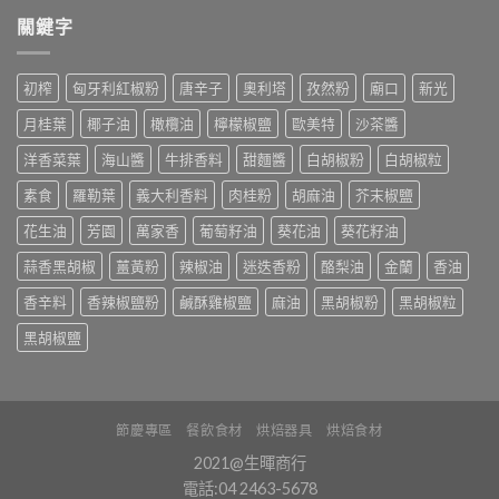
關鍵字
初榨
匈牙利紅椒粉
唐辛子
奧利塔
孜然粉
廟口
新光
月桂葉
椰子油
橄欖油
檸檬椒鹽
歐美特
沙茶醬
洋香菜葉
海山醬
牛排香料
甜麵醬
白胡椒粉
白胡椒粒
素食
羅勒葉
義大利香料
肉桂粉
胡麻油
芥末椒鹽
花生油
芳園
萬家香
葡萄籽油
葵花油
葵花籽油
蒜香黑胡椒
薑黃粉
辣椒油
迷迭香粉
酪梨油
金蘭
香油
香辛料
香辣椒鹽粉
鹹酥雞椒鹽
麻油
黑胡椒粉
黑胡椒粒
黑胡椒鹽
節慶專區
餐飲食材
烘焙器具
烘焙食材
2021@生暉商行
電話:04 2463-5678