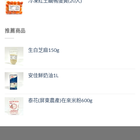
冷凍紅土鹹鴨蛋黃(20入)
推薦商品
生白芝麻150g
安佳鮮奶油1L
泰花(屏東農產)在來米粉600g