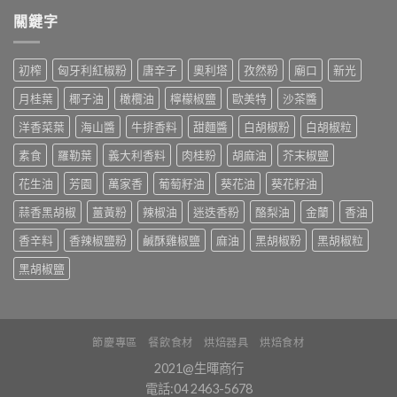
關鍵字
初榨
匈牙利紅椒粉
唐辛子
奧利塔
孜然粉
廟口
新光
月桂葉
椰子油
橄欖油
檸檬椒鹽
歐美特
沙茶醬
洋香菜葉
海山醬
牛排香料
甜麵醬
白胡椒粉
白胡椒粒
素食
羅勒葉
義大利香料
肉桂粉
胡麻油
芥末椒鹽
花生油
芳園
萬家香
葡萄籽油
葵花油
葵花籽油
蒜香黑胡椒
薑黃粉
辣椒油
迷迭香粉
酪梨油
金蘭
香油
香辛料
香辣椒鹽粉
鹹酥雞椒鹽
麻油
黑胡椒粉
黑胡椒粒
黑胡椒鹽
節慶專區
餐飲食材
烘焙器具
烘焙食材
2021@生暉商行
電話:04 2463-5678