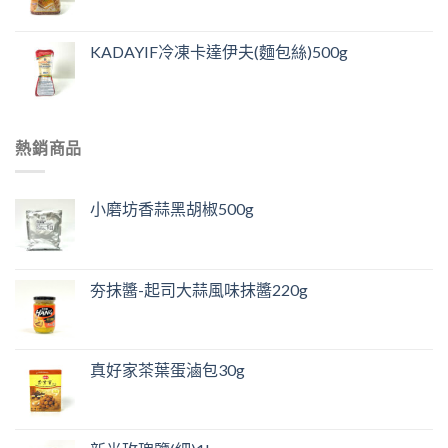
KADAYIF冷凍卡達伊夫(麵包絲)500g
熱銷商品
小磨坊香蒜黑胡椒500g
夯抹醬-起司大蒜風味抹醬220g
真好家茶葉蛋滷包30g