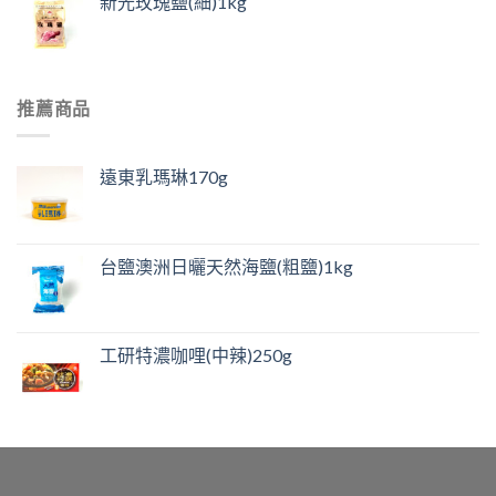
新光玫瑰鹽(細)1kg
推薦商品
遠東乳瑪琳170g
台鹽澳洲日曬天然海鹽(粗鹽)1kg
工研特濃咖哩(中辣)250g