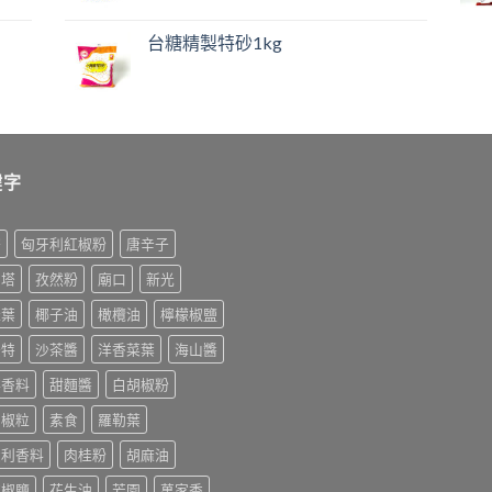
台糖精製特砂1kg
鍵字
榨
匈牙利紅椒粉
唐辛子
利塔
孜然粉
廟口
新光
桂葉
椰子油
橄欖油
檸檬椒鹽
美特
沙茶醬
洋香菜葉
海山醬
排香料
甜麵醬
白胡椒粉
胡椒粒
素食
羅勒葉
大利香料
肉桂粉
胡麻油
末椒鹽
花生油
芳園
萬家香