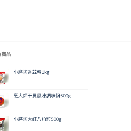
薦商品
小磨坊香蒜粒1kg
烹大師干貝風味調味粉500g
小磨坊大紅八角粒500g