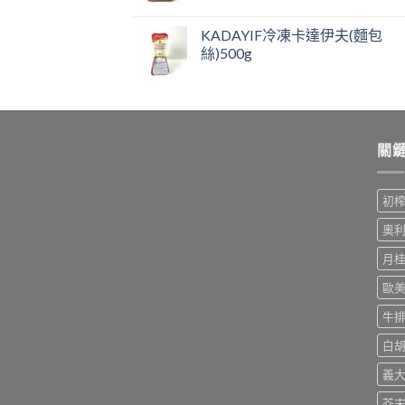
KADAYIF冷凍卡達伊夫(麵包
絲)500g
關
初
奧
月
歐
牛
白
義
芥