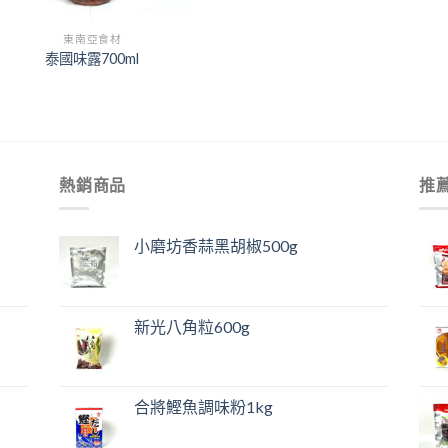
東南亞食材
泰國味露700ml
熱銷商品
推
小磨坊香蒜黑胡椒500g
新光八角粒600g
合將鰹魚調味粉1kg