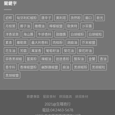
關鍵字
初榨
匈牙利紅椒粉
唐辛子
奧利塔
孜然粉
廟口
新光
月桂葉
椰子油
橄欖油
檸檬椒鹽
歐美特
沙茶醬
洋香菜葉
海山醬
牛排香料
甜麵醬
白胡椒粉
白胡椒粒
素食
羅勒葉
義大利香料
肉桂粉
胡麻油
芥末椒鹽
花生油
芳園
萬家香
葡萄籽油
葵花油
葵花籽油
蒜香黑胡椒
薑黃粉
辣椒油
迷迭香粉
酪梨油
金蘭
香油
香辛料
香辣椒鹽粉
鹹酥雞椒鹽
麻油
黑胡椒粉
黑胡椒粒
黑胡椒鹽
節慶專區
餐飲食材
烘焙器具
烘焙食材
2021@生暉商行
電話:04 2463-5678