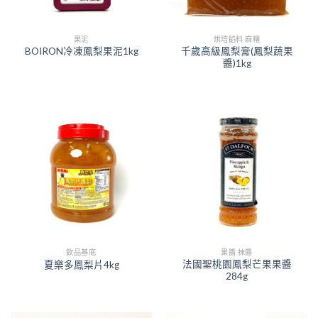
果泥
烘培餡料 麻糬
千歲高級鳳梨膏(鳳梨蔬果
BOIRON冷凍鳳梨果泥1kg
醬)1kg
飲品基底
果醬 抹醬
法國聖桃園鳳梨芒果果醬
夏樂多鳳梨片4kg
284g