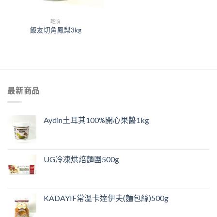
罐頭
飯友切角鳳梨3kg
最新商品
Aydin土耳其100%開心果醬1kg
UG冷凍烘焙麵團500g
KADAYIF常溫卡達伊夫(麵包絲)500g