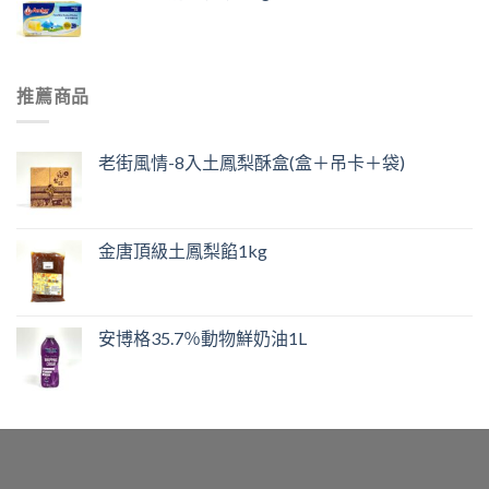
推薦商品
老街風情-8入土鳳梨酥盒(盒＋吊卡＋袋)
金唐頂級土鳳梨餡1kg
安博格35.7％動物鮮奶油1L