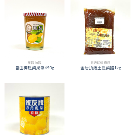
果醬 抹醬
烘培餡料 麻糬
自由神鳳梨果醬450g
金唐頂級土鳳梨餡1kg