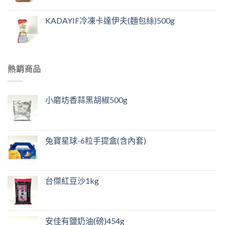
KADAYIF冷凍卡達伊夫(麵包絲)500g
熱銷商品
小磨坊香蒜黑胡椒500g
兔寶星球-6粒手提盒(含內套)
台傑紅豆沙1kg
安佳有鹽奶油(磅)454g