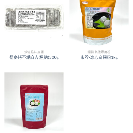
烘培餡料 麻糬
麵粉 其他專用粉
德麥烤不爆麻吉(黑糖)300g
永詮-冰心麻糬粉1kg