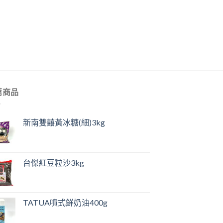
薦商品
新南雙囍黃冰糖(細)3kg
台傑紅豆粒沙3kg
TATUA噴式鮮奶油400g