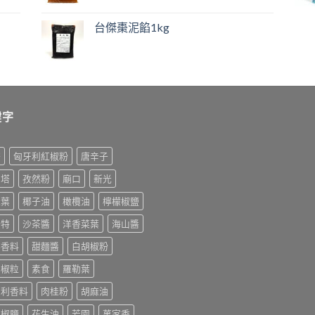
台傑棗泥餡1kg
鍵字
榨
匈牙利紅椒粉
唐辛子
利塔
孜然粉
廟口
新光
桂葉
椰子油
橄欖油
檸檬椒鹽
美特
沙茶醬
洋香菜葉
海山醬
排香料
甜麵醬
白胡椒粉
胡椒粒
素食
羅勒葉
大利香料
肉桂粉
胡麻油
末椒鹽
花生油
芳園
萬家香