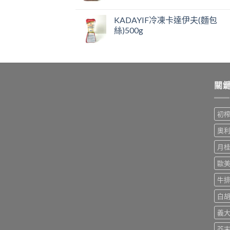
KADAYIF冷凍卡達伊夫(麵包
絲)500g
關
初
奧
月
歐
牛
白
義
芥