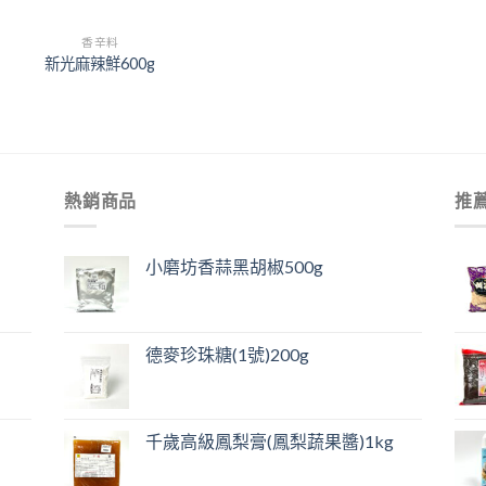
香辛料
新光麻辣鮮600g
熱銷商品
推
小磨坊香蒜黑胡椒500g
德麥珍珠糖(1號)200g
千歲高級鳳梨膏(鳳梨蔬果醬)1kg