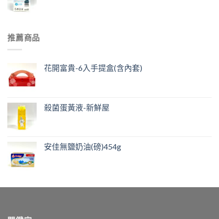
推薦商品
花開富貴-6入手提盒(含內套)
殺菌蛋黃液-新鮮屋
安佳無鹽奶油(磅)454g