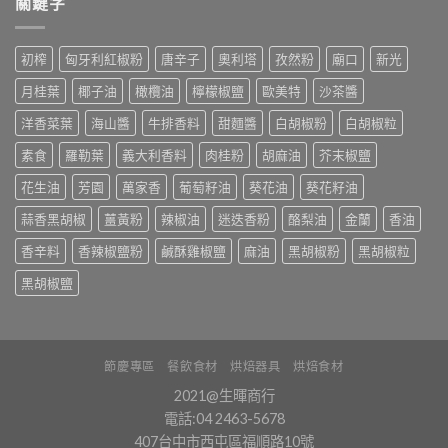
關鍵字
初榨
匈牙利紅椒粉
唐辛子
奧利塔
孜然粉
廟口
新光
月桂葉
椰子油
橄欖油
檸檬椒鹽
歐美特
沙茶醬
洋香菜葉
海山醬
牛排香料
甜麵醬
白胡椒粉
白胡椒粒
素食
羅勒葉
義大利香料
肉桂粉
胡麻油
芥末椒鹽
花生油
芳園
萬家香
葡萄籽油
葵花油
葵花籽油
蒜香黑胡椒
薑黃粉
辣椒油
迷迭香粉
酪梨油
金蘭
香油
香辛料
香辣椒鹽粉
鹹酥雞椒鹽
麻油
黑胡椒粉
黑胡椒粒
黑胡椒鹽
節慶專區
餐飲食材
烘焙器具
烘焙食材
2021@生暉商行
電話:04 2463-5678
407台中市西屯區福順路10號