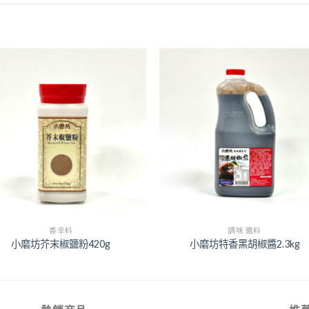
+
香辛料
調味 醬料
小磨坊芥末椒鹽粉420g
小磨坊特香黑胡椒醬2.3kg