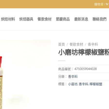
購物車 /
N
烘焙材料
烘焙器具
餐飲食材
節慶商品
最新消息
聯絡我們
首頁
/
餐飲食材
/
香辛料
小磨坊檸檬椒鹽粉
商品編號：
4710059044028
分類：
香辛料
標籤：
小磨坊
,
香辛料
,
檸檬椒鹽