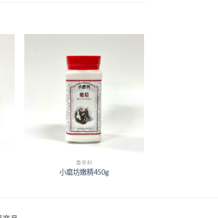
+
香辛料
小磨坊嫩精450g