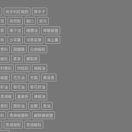
榨
匈牙利紅椒粉
唐辛子
利塔
孜然粉
廟口
新光
桂葉
椰子油
橄欖油
檸檬椒鹽
美特
沙茶醬
洋香菜葉
海山醬
排香料
甜麵醬
白胡椒粉
胡椒粒
素食
羅勒葉
大利香料
肉桂粉
胡麻油
末椒鹽
花生油
芳園
萬家香
萄籽油
葵花油
葵花籽油
香黑胡椒
薑黃粉
辣椒油
迭香粉
酪梨油
金蘭
香油
辛料
香辣椒鹽粉
鹹酥雞椒鹽
油
黑胡椒粉
黑胡椒粒