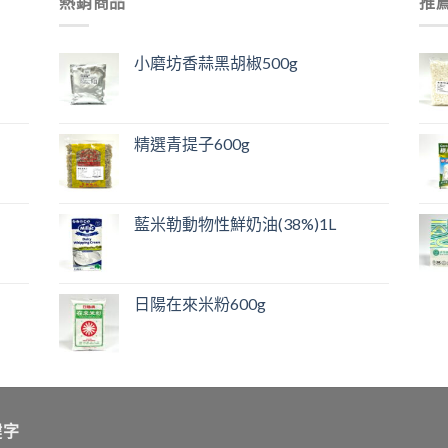
熱銷商品
推
小磨坊香蒜黑胡椒500g
精選青提子600g
藍米勒動物性鮮奶油(38%)1L
日陽在來米粉600g
鍵字