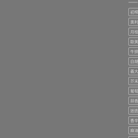
初
奧
月
歐
牛
白
義
芥
葡
蒜
迷
香
麻