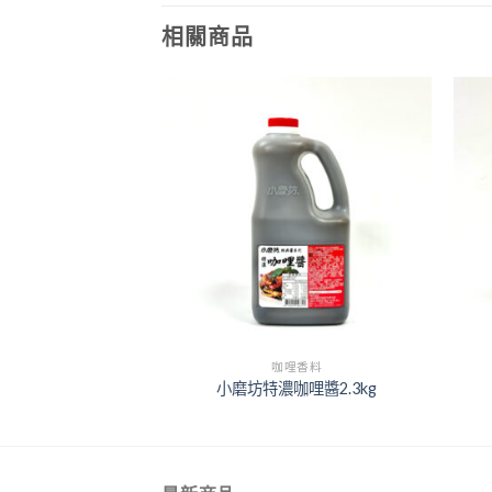
相關商品
+
+
辛料
咖哩香料
椒鹽粉420g
小磨坊特濃咖哩醬2.3kg