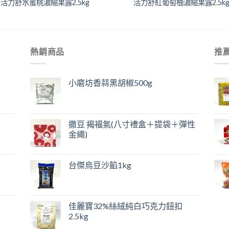
活力舒水蜜桃濃縮果露2.5kg
活力舒紅葡萄柚濃縮果露2.5k
熱銷商品
推
小磨坊香蒜黑胡椒500g
撒豆 揭福氣(八寸禮盒＋提袋＋彈性
金繩)
台傑烏豆沙餡1kg
佳麗寶32%絲絨純白巧克力鈕扣
2.5kg