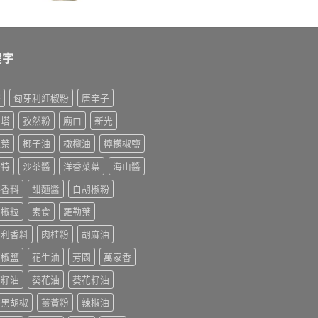
鍵字
榨
匈牙利紅椒粉
唐辛子
利塔
孜然粉
廟口
新光
桂葉
椰子油
橄欖油
檸檬椒鹽
美特
沙茶醬
洋香菜葉
海山醬
排香料
甜麵醬
白胡椒粉
胡椒粒
素食
羅勒葉
大利香料
肉桂粉
胡麻油
末椒鹽
花生油
芳園
萬家香
萄籽油
葵花油
葵花籽油
香黑胡椒
薑黃粉
辣椒油