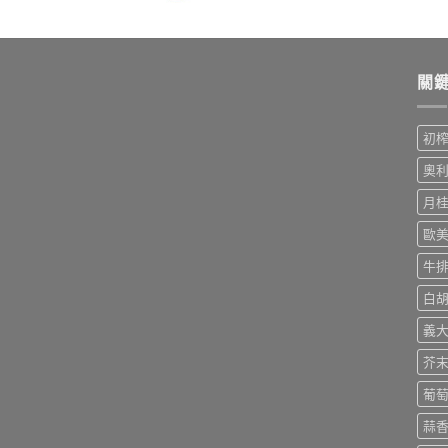
關
初
奧
月
歐
牛
白
義
芥
葡
蒜