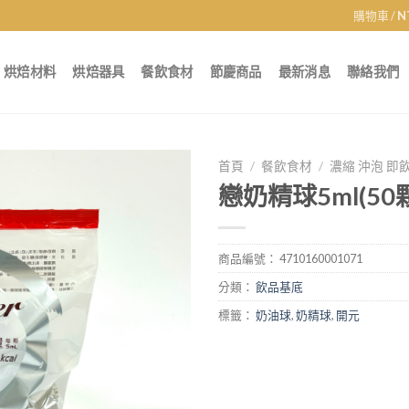
購物車 /
N
烘焙材料
烘焙器具
餐飲食材
節慶商品
最新消息
聯絡我們
首頁
/
餐飲食材
/
濃縮 沖泡 即
戀奶精球5ml(50
商品編號：
4710160001071
分類：
飲品基底
標籤：
奶油球
,
奶精球
,
開元