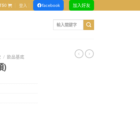
facebook
加入好友
T$
0
登入
Search
for:
飲
/
飲品基底
顆)