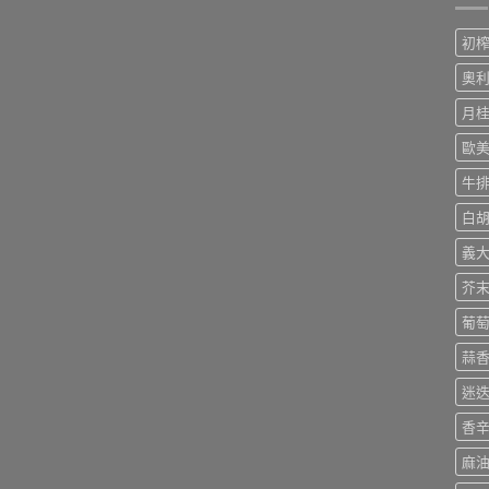
初
奧
月
歐
牛
白
義
芥
葡
蒜
迷
香
麻