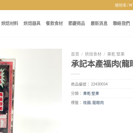
購物車 /
N
烘焙材料
烘焙器具
餐飲食材
節慶商品
最新消息
聯絡我們
首頁
/
烘焙食材
/
果乾 堅果
承記本產福肉(龍眼
商品編號：
22430054
分類：
果乾 堅果
標籤：
桂圓
,
龍眼肉