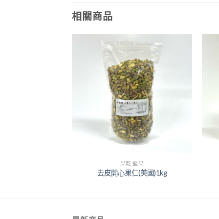
相關商品
+
+
 堅果
果乾 堅果
子仁75g
去皮開心果仁(美國)1kg