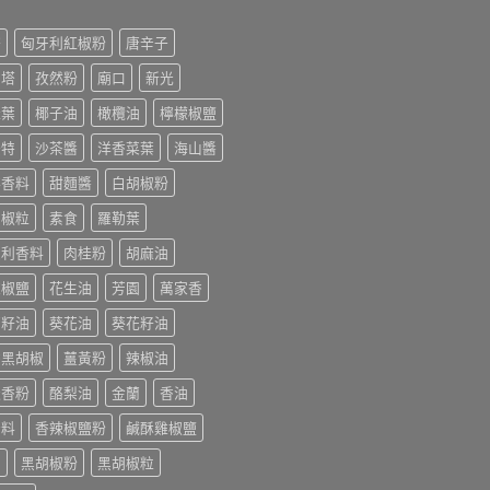
榨
匈牙利紅椒粉
唐辛子
利塔
孜然粉
廟口
新光
桂葉
椰子油
橄欖油
檸檬椒鹽
美特
沙茶醬
洋香菜葉
海山醬
排香料
甜麵醬
白胡椒粉
胡椒粒
素食
羅勒葉
大利香料
肉桂粉
胡麻油
末椒鹽
花生油
芳園
萬家香
萄籽油
葵花油
葵花籽油
香黑胡椒
薑黃粉
辣椒油
迭香粉
酪梨油
金蘭
香油
辛料
香辣椒鹽粉
鹹酥雞椒鹽
油
黑胡椒粉
黑胡椒粒