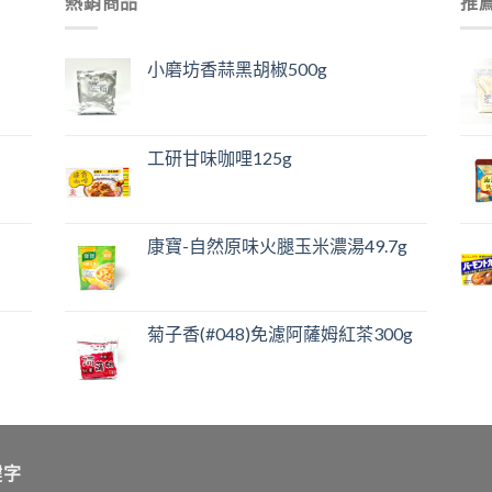
熱銷商品
推
小磨坊香蒜黑胡椒500g
工研甘味咖哩125g
康寶-自然原味火腿玉米濃湯49.7g
菊子香(#048)免濾阿薩姆紅茶300g
鍵字