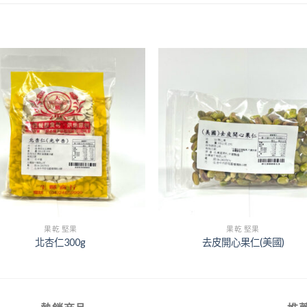
+
果乾 堅果
果乾 堅果
北杏仁300g
去皮開心果仁(美國)