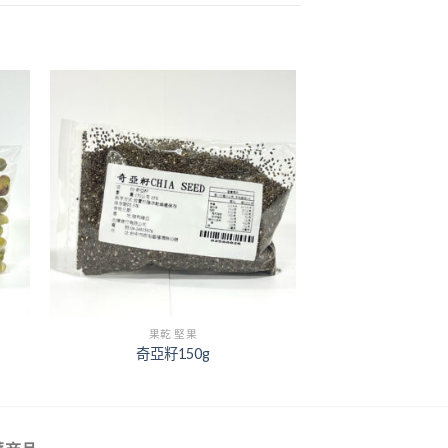
+
果乾 堅果
奇亞籽150g