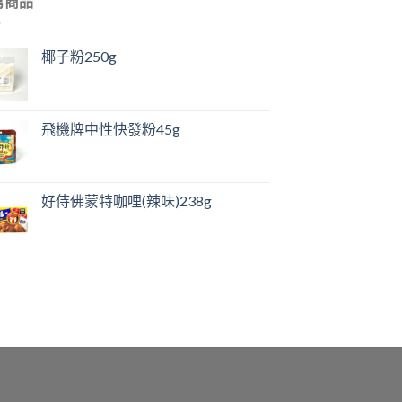
薦商品
椰子粉250g
飛機牌中性快發粉45g
好侍佛蒙特咖哩(辣味)238g